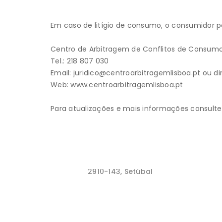
Em caso de litígio de consumo, o consumidor po
Centro de Arbitragem de Conflitos de Consumo
Tel.: 218 807 030
Email: juridico@centroarbitragemlisboa.pt ou d
Web: www.centroarbitragemlisboa.pt
Para atualizações e mais informações consulte 
Localização
Rua das Tílias nº128,
Quinta da Serralheira,
Alto da Guerra,
2910-143, Setúbal