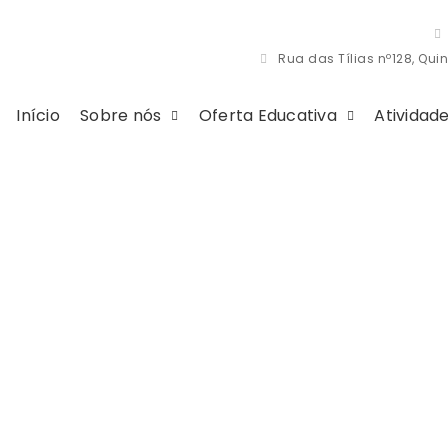
Rua das Tílias nº128, Quin
Início
Sobre nós
Oferta Educativa
Atividad
rmação ao Consu
INÍCIO
INFORMAÇÃO AO CONSUMIDOR