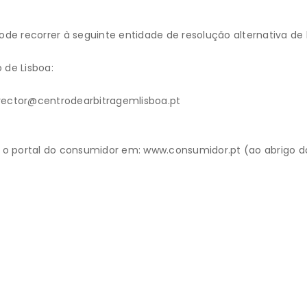
de recorrer à seguinte entidade de resolução alternativa de 
 de Lisboa:
irector@centrodearbitragemlisboa.pt
o portal do consumidor em: www.consumidor.pt (ao abrigo do a
Horário
Contate-nos
Segunda a sexta-feira
+351 265 702 231
7:30 – 19:30
+351 929 154 137
vivakids@outlook.p