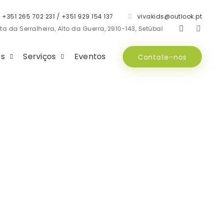
+351 265 702 231 / +351 929 154 137
vivakids@outlook.pt
ta da Serralheira, Alto da Guerra, 2910-143, Setúbal
es
Serviços
Eventos
Contate-nos
midor