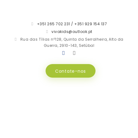
+351 265 702 231 / +351 929 154 137
vivakids@outlook.pt
Rua das Tílias nº128, Quinta da Serralheira, Alto da
Guerra, 2910-143, Setúbal
Contate-nos
Parcerias e Protocolos
INÍCIO
PARCERIAS E PROTOCOLOS