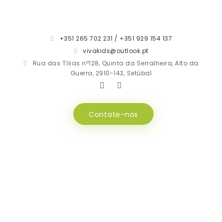
+351 265 702 231 / +351 929 154 137
vivakids@outlook.pt
Rua das Tílias nº128, Quinta da Serralheira, Alto da
Guerra, 2910-143, Setúbal
Contate-nos
Transporte
INÍCIO
SERVIÇOS
TRANSPORTE